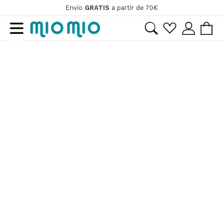
Envío
GRATIS
a partir de 70€
Ir
Ir
a
al
la
contenido
ir
navegación
ir