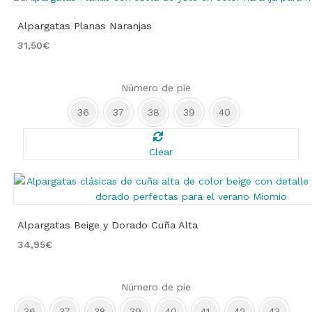
Alpargatas Planas Naranjas
31,50
€
Número de pie
36
37
38
39
40
Clear
Alpargatas Beige y Dorado Cuña Alta
34,95
€
Número de pie
36
37
38
39
40
41
42
43