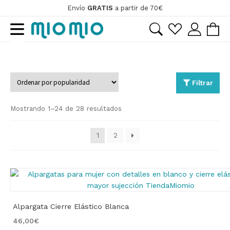
Envío
GRATIS
a partir de 70€
Ir
Ir
a
al
la
contenido
ir
navegación
ir
Filtrar
Ordenado
ir
Mostrando 1–24 de 28 resultados
por
popularidad
1
2
ir
Alpargata Cierre Elástico Blanca
46,00
€