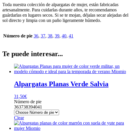
Toda nuestra colección de alpargatas de mujer, están fabricadas
artesanalmente. Para cuidarlas durante años, te recomendamos
guárdarlas en lugares secos. Si se te mojan, déjalas secar alejadas del
sol directo y limpia con un paño ligeramente húmedo.
Número de pie
36
,
37
,
38
,
39
,
40
,
41
Te puede interesar...
Alpargatas Planas Verde Salvia
31,50
€
Número de pie
36
37
38
39
40
41
Clear