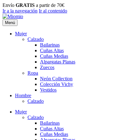
Envío
GRATIS
a partir de 70€
Ir a la navegación
Ir al contenido
Menú
Mujer
Calzado
Bailarinas
Cuñas Altas
Cuñas Medias
Alpargatas Planas
Zuecos
Ropa
Neón Collection
Colección Vichy
Vestidos
Hombre
Calzado
Mujer
Calzado
Bailarinas
Cuñas Altas
Cuñas Medias
Alpargatas Planas