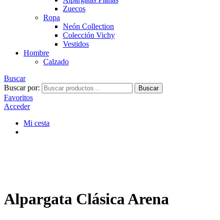
Zuecos
Ropa
Neón Collection
Colección Vichy
Vestidos
Hombre
Calzado
Buscar
Buscar por:
Buscar
Favoritos
Acceder
Mi cesta
Alpargata Clásica Arena