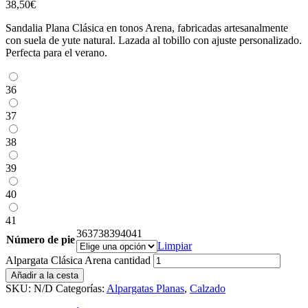
38,50
€
Sandalia Plana Clásica en tonos Arena, fabricadas artesanalmente
con suela de yute natural. Lazada al tobillo con ajuste personalizado.
Perfecta para el verano.
36
37
38
39
40
41
36
37
38
39
40
41
Número de pie
Limpiar
Alpargata Clásica Arena cantidad
Añadir a la cesta
SKU:
N/D
Categorías:
Alpargatas Planas
,
Calzado