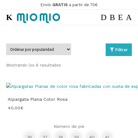
Envío
GRATIS
a partir de 70€
Ir
Ir
a
al
la
contenido
navegación
Filtrar
Ordenado
Mostrando los 6 resultados
por
popularidad
Alpargata Plana Color Rosa
40,00
€
Número de pie
36
37
38
39
40
41