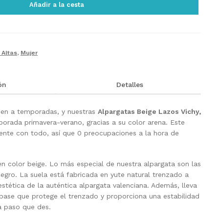
Añadir a la cesta
 Altas
,
Mujer
ón
Detalles
cen a temporadas, y nuestras
Alpargatas Beige
Lazos Vichy,
porada primavera-verano, gracias a su color arena. Este
nte con todo, así que 0 preocupaciones a la hora de
n color beige. Lo más especial de nuestra alpargata son las
negro. La suela está fabricada en yute natural trenzado a
stética de la auténtica alpargata valenciana. Además, lleva
base que protege el trenzado y proporciona una estabilidad
 paso que des.