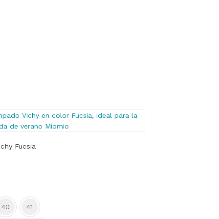
chy Fucsia
40
41