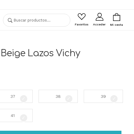
Buscar
Buscar
por:
Favoritos
Acceder
Mi cesta
Beige Lazos Vichy
37
38
39
41