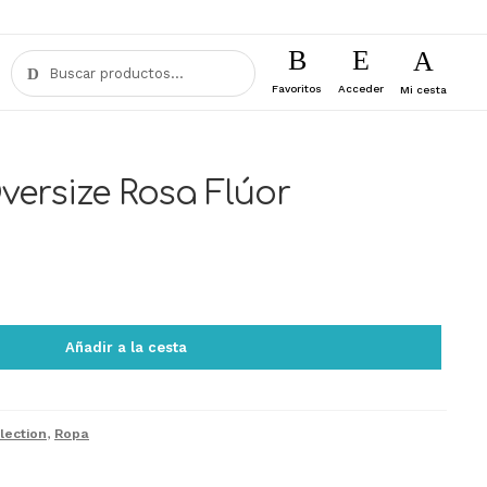
Buscar
Buscar
por:
Favoritos
Acceder
Mi cesta
ersize Rosa Flúor
Añadir a la cesta
lection
,
Ropa