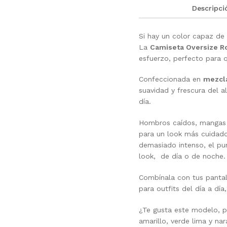
Descripci
Si hay un color capaz de 
La
Camiseta Oversize R
esfuerzo, perfecto para 
Confeccionada en
mezcla
suavidad y frescura del a
día.
Hombros caídos, mangas a
para un look más cuidado,
demasiado intenso, el pu
look, de día o de noche.
Combínala con tus pantal
para outfits del día a dí
¿Te gusta este modelo, p
amarillo, verde lima y na