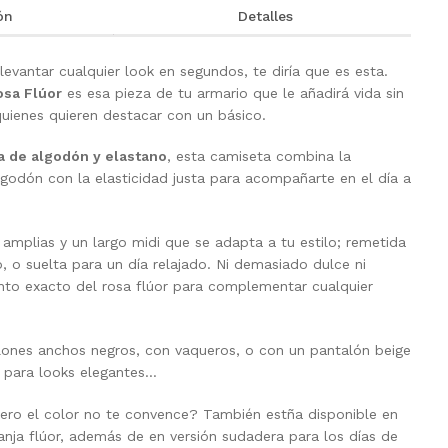
ón
Detalles
levantar cualquier look en segundos, te diría que es esta.
osa Flúor
es esa pieza de tu armario que le añadirá vida sin
quienes quieren destacar con un básico.
 de algodón y elastano
, esta camiseta combina la
lgodón con la elasticidad justa para acompañarte en el día a
mplias y un largo midi que se adapta a tu estilo; remetida
 o suelta para un día relajado. Ni demasiado dulce ni
nto exacto del rosa flúor para complementar cualquier
ones anchos negros, con vaqueros, o con un pantalón beige
a, para looks elegantes…
ero el color no te convence? También estña disponible en
ranja flúor, además de en versión sudadera para los días de