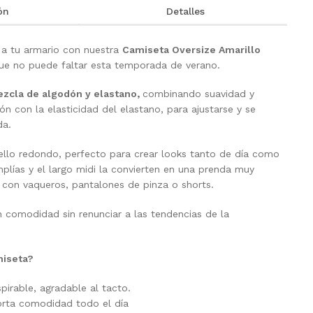
ón
Detalles
 a tu armario con nuestra
Camiseta Oversize Amarillo
ue no puede faltar esta temporada de verano.
zcla de algodón y elastano,
combinando suavidad y
ón con la elasticidad del elastano, para ajustarse y se
da.
uello redondo, perfecto para crear looks tanto de día como
lías y el largo midi la convierten en una prenda muy
 con vaqueros, pantalones de pinza o shorts.
n comodidad sin renunciar a las tendencias de la
miseta?
spirable, agradable al tacto.
orta comodidad todo el día