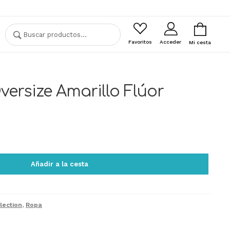
Buscar
Buscar
por:
Favoritos
Acceder
Mi cesta
ersize Amarillo Flúor
Añadir a la cesta
lection
,
Ropa