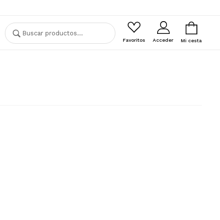
Buscar
Buscar
por:
Favoritos
Acceder
Mi cesta