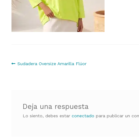
Navegación
Anterior:
Sudadera Oversize Amarilla Flúor
de
entradas
Deja una respuesta
Lo siento, debes estar
conectado
para publicar un com