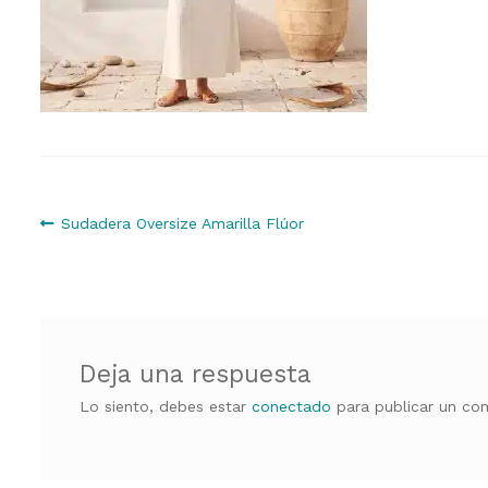
Navegación
Anterior:
Sudadera Oversize Amarilla Flúor
de
entradas
Deja una respuesta
Lo siento, debes estar
conectado
para publicar un com