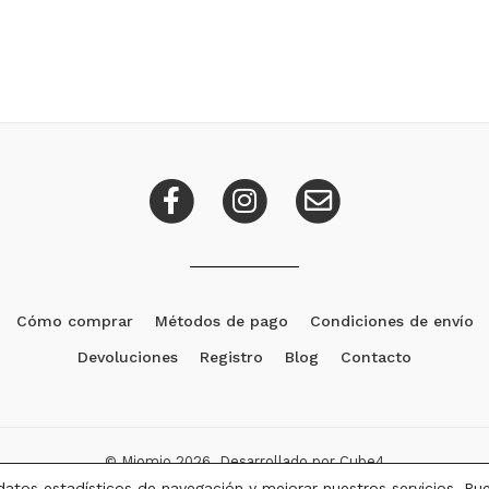
Cómo comprar
Métodos de pago
Condiciones de envío
Devoluciones
Registro
Blog
Contacto
© Miomio 2026. Desarrollado por
Cube4
datos estadísticos de navegación y mejorar nuestros servicios. P