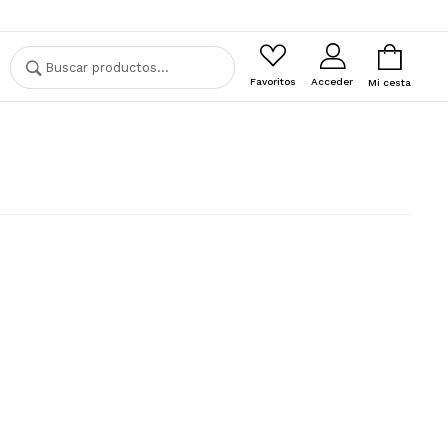
Buscar
Buscar
por:
Favoritos
Acceder
Mi cesta