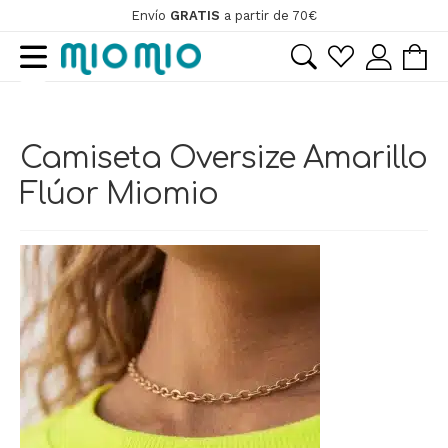
Envío
GRATIS
a partir de 70€
Ir
Ir
a
al
la
contenido
ir
navegación
Camiseta Oversize Amarillo
ir
Flúor Miomio