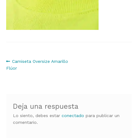
Navegación
Anterior:
Camiseta Oversize Amarillo
Flúor
de
entradas
Deja una respuesta
Lo siento, debes estar
conectado
para publicar un
comentario.