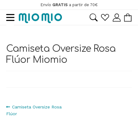
Envío
GRATIS
a partir de 70€
Ir
Ir
a
al
la
contenido
navegación
Camiseta Oversize Rosa
Flúor Miomio
Navegación
Anterior:
Camiseta Oversize Rosa
Flúor
de
entradas