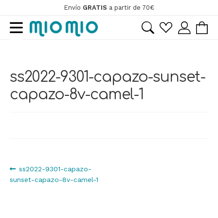
Envío
GRATIS
a partir de 70€
Ir
Ir
a
al
la
contenido
ir
navegación
ss2022-9301-capazo-sunset-
ir
capazo-8v-camel-1
Navegación
Anterior:
ss2022-9301-capazo-
sunset-capazo-8v-camel-1
de
entradas