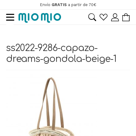
Envío
GRATIS
a partir de 70€
Ir
Ir
a
al
la
contenido
navegación
ss2022-9286-capazo-
dreams-gondola-beige-1