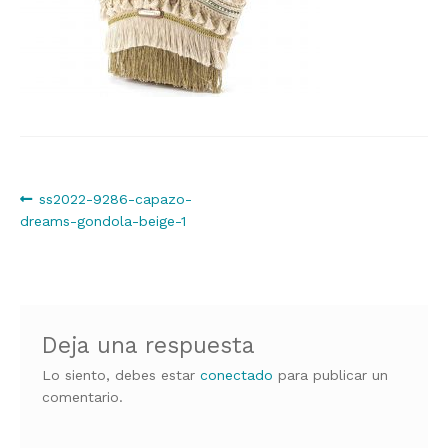
Navegación
Anterior:
ss2022-9286-capazo-
dreams-gondola-beige-1
de
entradas
Deja una respuesta
Lo siento, debes estar
conectado
para publicar un
comentario.