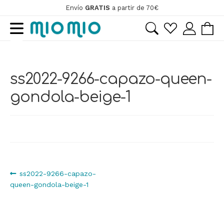
Envío
GRATIS
a partir de 70€
Ir
Ir
a
al
la
contenido
navegación
ss2022-9266-capazo-queen-
gondola-beige-1
Navegación
Anterior:
ss2022-9266-capazo-
queen-gondola-beige-1
de
entradas