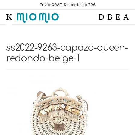
Envío
GRATIS
a partir de 70€
Ir
Ir
a
al
la
contenido
ir
navegación
ss2022-9263-capazo-queen-
ir
redondo-beige-1