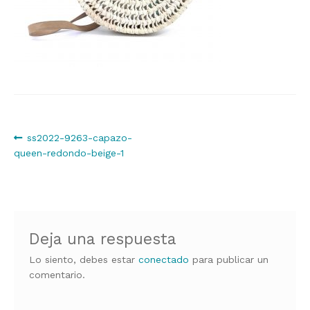
Navegación
Anterior:
ss2022-9263-capazo-
queen-redondo-beige-1
de
entradas
Deja una respuesta
Lo siento, debes estar
conectado
para publicar un
comentario.