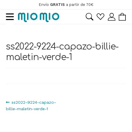
Envío
GRATIS
a partir de 70€
Ir
Ir
a
al
la
contenido
ir
navegación
ss2022-9224-capazo-billie-
ir
maletin-verde-1
Navegación
Anterior:
ss2022-9224-capazo-
billie-maletin-verde-1
de
entradas