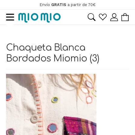
Envío
GRATIS
a partir de 70€
Ir
Ir
a
al
la
contenido
navegación
Chaqueta Blanca
Bordados Miomio (3)