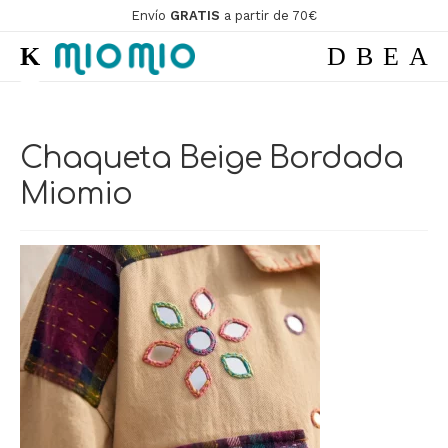
Envío
GRATIS
a partir de 70€
Ir
Ir
a
al
la
contenido
ir
navegación
Chaqueta Beige Bordada
ir
Miomio