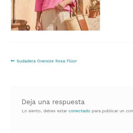
Navegación
Anterior:
Sudadera Oversize Rosa Flúor
de
entradas
Deja una respuesta
Lo siento, debes estar
conectado
para publicar un com