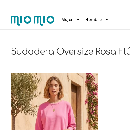
Ir
Ir
a
al
Mujer
Hombre
la
contenido
navegación
Sudadera Oversize Rosa Flú