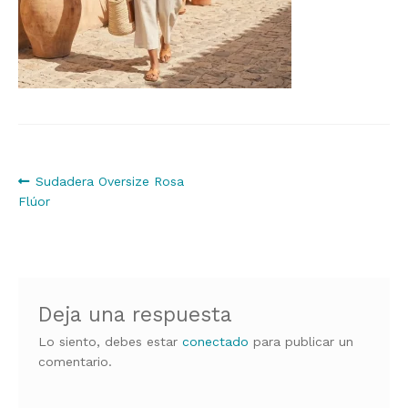
Navegación
Anterior:
Sudadera Oversize Rosa
Flúor
de
entradas
Deja una respuesta
Lo siento, debes estar
conectado
para publicar un
comentario.