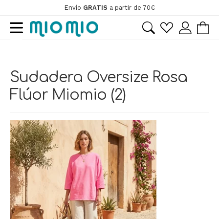
Envío
GRATIS
a partir de 70€
Ir
Ir
a
al
la
contenido
navegación
Sudadera Oversize Rosa
Flúor Miomio (2)