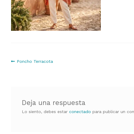
Navegación
Anterior:
Poncho Terracota
de
entradas
Deja una respuesta
Lo siento, debes estar
conectado
para publicar un com