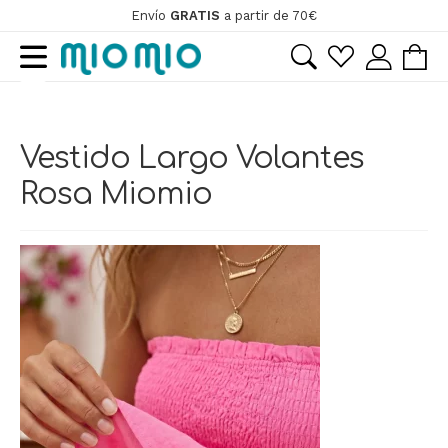
Envío
GRATIS
a partir de 70€
Ir
Ir
a
al
la
contenido
ir
navegación
Vestido Largo Volantes
ir
Rosa Miomio