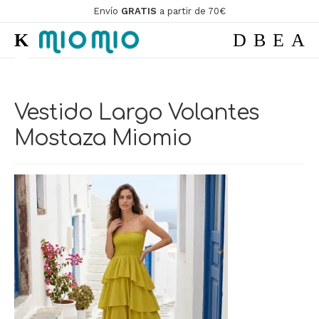
Envío
GRATIS
a partir de 70€
Ir
Ir
a
al
la
contenido
ir
navegación
Vestido Largo Volantes
ir
Mostaza Miomio