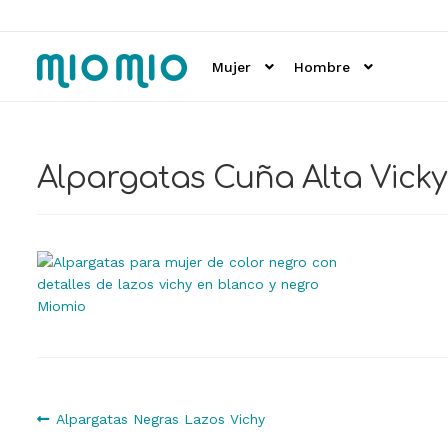
Ir
Ir
a
al
Mujer
Hombre
la
contenido
navegación
Alpargatas Cuña Alta Vick
Navegación
Anterior:
Alpargatas Negras Lazos Vichy