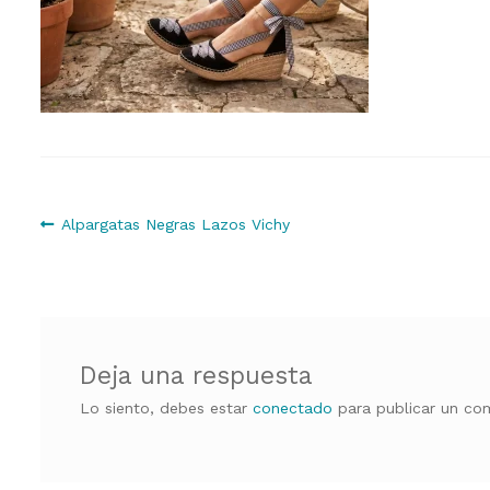
Navegación
Anterior:
Alpargatas Negras Lazos Vichy
de
entradas
Deja una respuesta
Lo siento, debes estar
conectado
para publicar un com