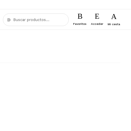
Buscar
Buscar
por:
Favoritos
Acceder
Mi cesta