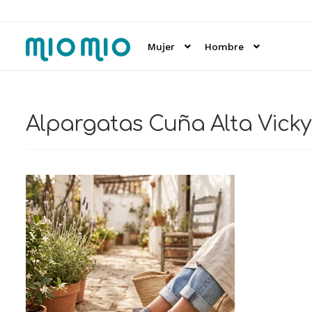
Ir
Ir
a
al
Mujer
Hombre
la
contenido
navegación
Alpargatas Cuña Alta Vicky