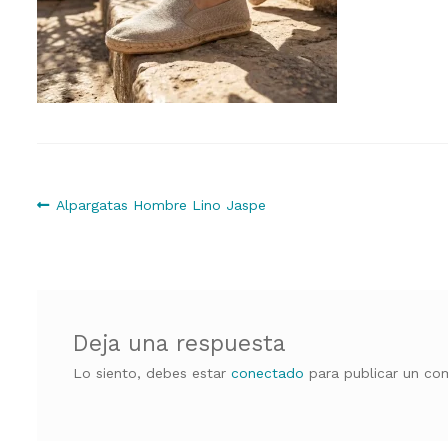
Navegación
Anterior:
Alpargatas Hombre Lino Jaspe
de
entradas
Deja una respuesta
Lo siento, debes estar
conectado
para publicar un com