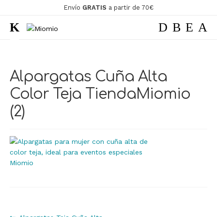
Envío
GRATIS
a partir de 70€
Ir
Ir
a
al
la
contenido
ir
navegación
Alpargatas Cuña Alta
ir
Color Teja TiendaMiomio
(2)
Anterior: