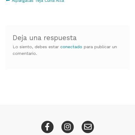
Navegación
Alpargatas Teja Cuña Alta
de
entradas
Deja una respuesta
Lo siento, debes estar
conectado
para publicar un
comentario.