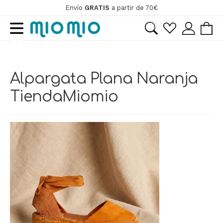
Envío
GRATIS
a partir de 70€
Ir
Ir
a
al
la
contenido
ir
navegación
Alpargata Plana Naranja
ir
TiendaMiomio