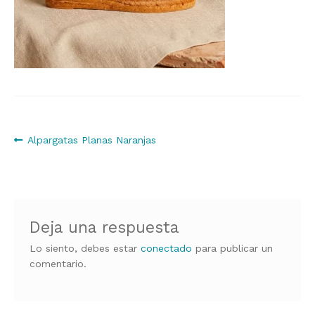
Navegación
Anterior:
Alpargatas Planas Naranjas
de
entradas
Deja una respuesta
Lo siento, debes estar
conectado
para publicar un
comentario.