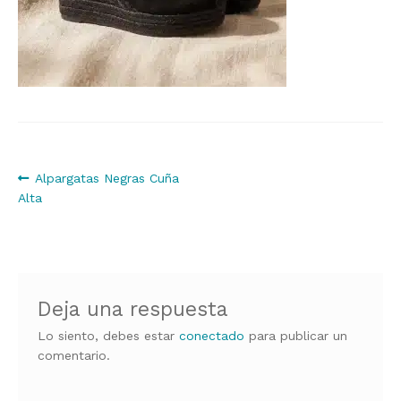
Navegación
Anterior:
Alpargatas Negras Cuña
Alta
de
entradas
Deja una respuesta
Lo siento, debes estar
conectado
para publicar un
comentario.