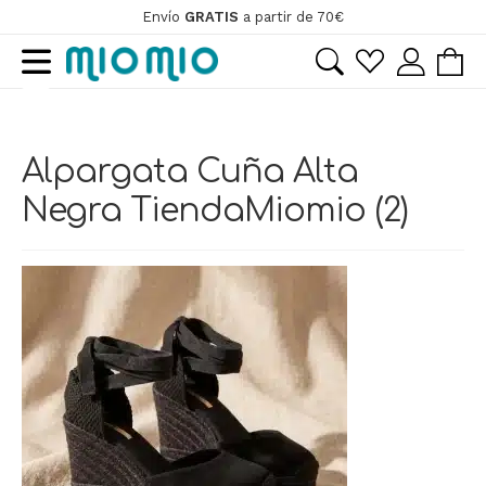
Envío
GRATIS
a partir de 70€
Ir
Ir
a
al
la
contenido
ir
navegación
Alpargata Cuña Alta
ir
Negra TiendaMiomio (2)