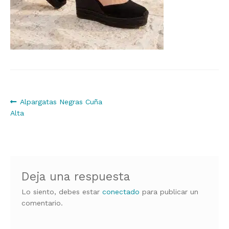
Navegación
Anterior:
Alpargatas Negras Cuña
Alta
de
entradas
Deja una respuesta
Lo siento, debes estar
conectado
para publicar un
comentario.