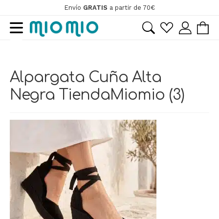
Envío
GRATIS
a partir de 70€
Ir
Ir
a
al
la
contenido
navegación
Alpargata Cuña Alta
Negra TiendaMiomio (3)