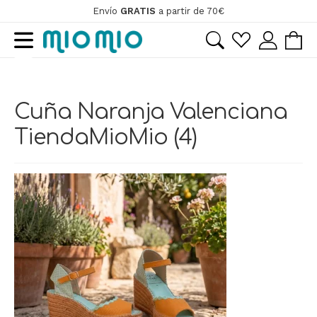
Envío
GRATIS
a partir de 70€
Ir
Ir
a
al
la
contenido
ir
navegación
Cuña Naranja Valenciana
ir
TiendaMioMio (4)