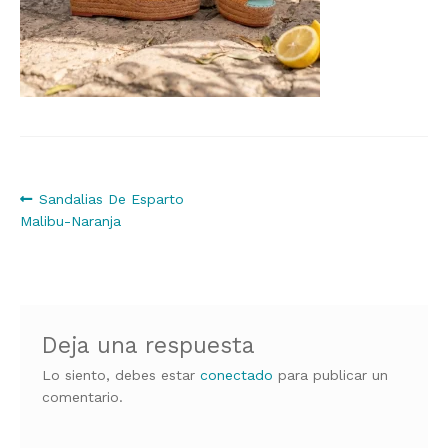
Navegación
Anterior:
Sandalias De Esparto
Malibu-Naranja
de
entradas
Deja una respuesta
Lo siento, debes estar
conectado
para publicar un
comentario.