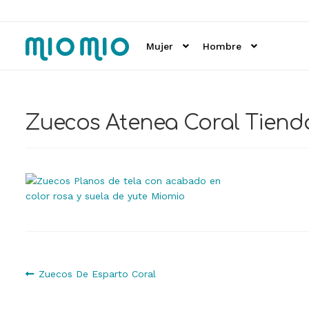
Ir
Ir
a
al
Mujer
Hombre
la
contenido
navegación
Zuecos Atenea Coral Tien
Navegación
Anterior:
Zuecos De Esparto Coral
de