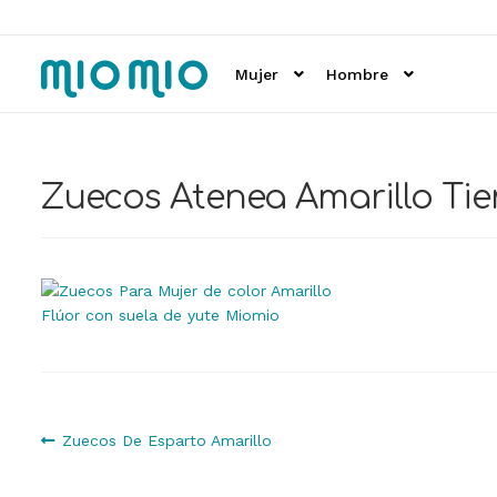
Ir
Ir
a
al
Mujer
Hombre
la
contenido
navegación
Zuecos Atenea Amarillo T
Navegación
Anterior:
Zuecos De Esparto Amarillo
de