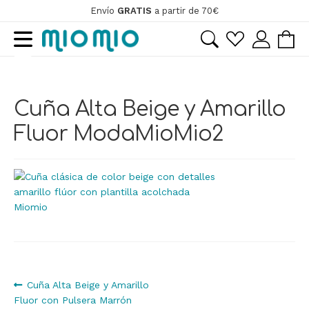
Envío
GRATIS
a partir de 70€
Ir
Ir
a
al
la
contenido
ir
navegación
Cuña Alta Beige y Amarillo
ir
Fluor ModaMioMio2
Navegación
Anterior:
Cuña Alta Beige y Amarillo
Fluor con Pulsera Marrón