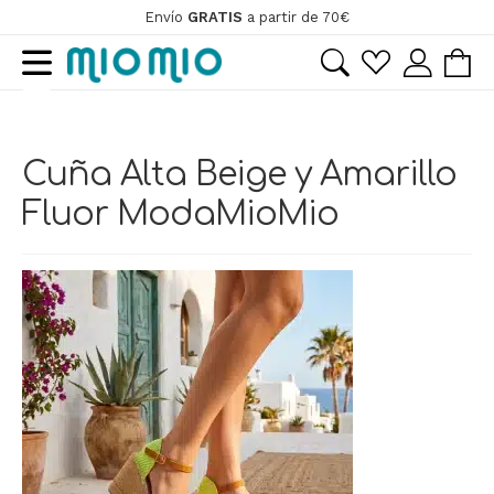
Envío
GRATIS
a partir de 70€
Ir
Ir
a
al
la
contenido
ir
navegación
Cuña Alta Beige y Amarillo
ir
Fluor ModaMioMio