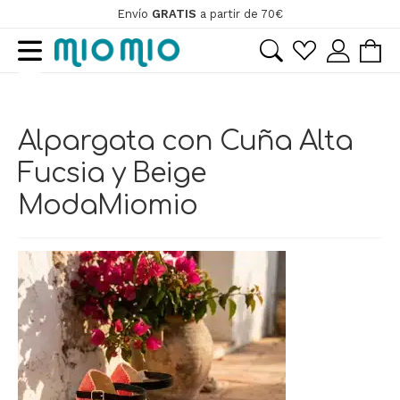
Envío
GRATIS
a partir de 70€
Ir
Ir
a
al
la
contenido
ir
navegación
Alpargata con Cuña Alta
ir
Fucsia y Beige
ModaMiomio