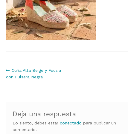
Navegación
Anterior:
Cuña Alta Beige y Fucsia
con Pulsera Negra
de
entradas
Deja una respuesta
Lo siento, debes estar
conectado
para publicar un
comentario.