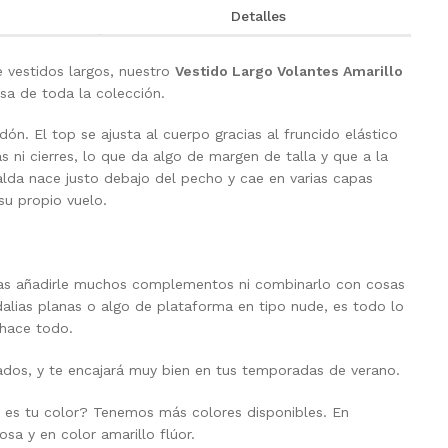
Detalles
 vestidos largos, nuestro
Vestido Largo Volantes Amarillo
sa de toda la colección.
n. El top se ajusta al cuerpo gracias al fruncido elástico
as ni cierres, lo que da algo de margen de talla y que a la
falda nace justo debajo del pecho y cae en varias capas
su propio vuelo.
tas añadirle muchos complementos ni combinarlo con cosas
alias planas o algo de plataforma en tipo nude, es todo lo
 hace todo.
dos, y te encajará muy bien en tus temporadas de verano.
or es tu color? Tenemos más colores disponibles. En
osa y en color amarillo flúor.