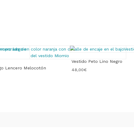
Vestido Peto Lino Negro
rgo Lencero Melocotón
48,00
€