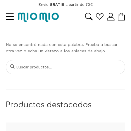
Envío
GRATIS
a partir de 70€
Ir
Ir
a
al
la
contenido
navegación
No se encontró nada con esta palabra. Prueba a buscar
otra vez o echa un vistazo a los enlaces de abajo.
Buscar
Buscar
por:
Productos destacados