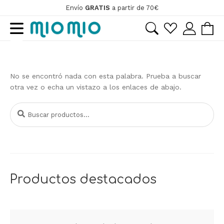
Envío
GRATIS
a partir de 70€
Ir
Ir
a
al
la
contenido
ir
navegación
ir
No se encontró nada con esta palabra. Prueba a buscar
otra vez o echa un vistazo a los enlaces de abajo.
Buscar
Buscar
por:
Productos destacados