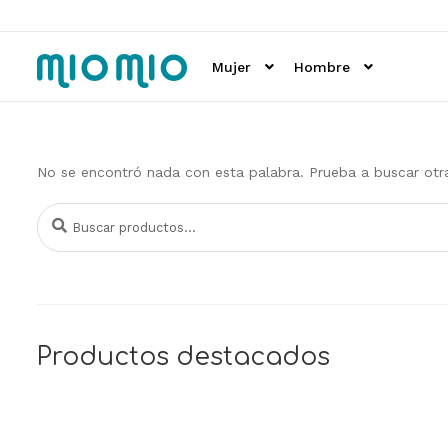
Ir
Ir
a
al
Mujer
Hombre
la
contenido
navegación
No se encontró nada con esta palabra. Prueba a buscar otra
Buscar
Buscar
por:
Productos destacados