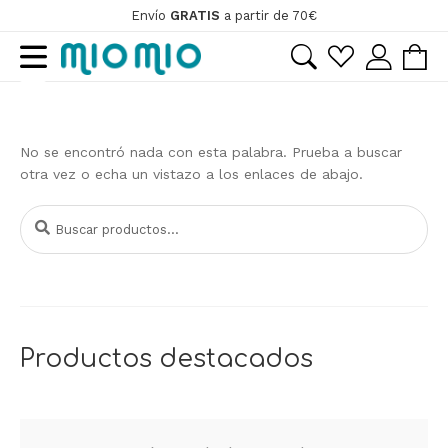
Envío
GRATIS
a partir de 70€
Ir
Ir
a
al
la
contenido
ir
navegación
ir
No se encontró nada con esta palabra. Prueba a buscar
otra vez o echa un vistazo a los enlaces de abajo.
Buscar
Buscar
por:
Productos destacados